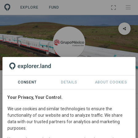
EXPLORE
FUND
ORGANIZATION
Fundación Grupo México
CONSENT
DETAILS
ABOUT COOKIES
Your Privacy, Your Control.
PROJECTS
CONTACT
We use cookies and similar technologies to ensure the
functionality of our website and to analyze traffic. We share
data with our trusted partners for analytics and marketing
purposes.