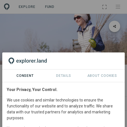
EXPLORE
FUND
PROJECT
Erstaufforstung Nähe Leipzig,
CONSENT
DETAILS
ABOUT COOKIES
ehemaliger Tagebau Peres
Your Privacy, Your Control.
We use cookies and similar technologies to ensure the
ABOUT
NEWS
SITES
SDGS
CONTA
functionality of our website and to analyze traffic. We share
data with our trusted partners for analytics and marketing
purposes.
Germany
• Leipzig, Peres
Started
in March