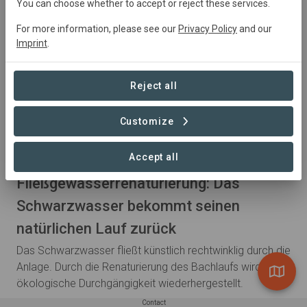
You can choose whether to accept or reject these services.
For more information, please see our
Privacy Policy
and our
Imprint
.
Reject all
Customize
Accept all
Published 04. Mar 2025 by mforys
Fließgewässerrenaturierung: Das
Schwarzwasser bekommt seinen
natürlichen Lauf zurück
Das Schwarzwasser fließt künstlich rechtwinklig durch die
Anlage. Durch die Renaturierung des Bachlaufs wird die
ökologische Durchgängigkeit wiederhergestellt.
Contact