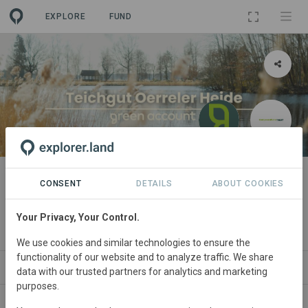
EXPLORE
FUND
PROJECT
green account: Teichgut Oerreler
CONSENT
DETAILS
ABOUT COOKIES
Heide
Your Privacy, Your Control.
By
green account
·
kompensationsmarkt
We use cookies and similar technologies to ensure the
functionality of our website and to analyze traffic. We share
ABOUT
NEWS
SITES
ORGANIZATIONS
data with our trusted partners for analytics and marketing
purposes.