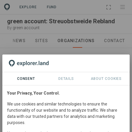
EXPLORE
FUND
green account: Streuobstweide Rebland
By
green account
UT
NEWS
SITES
ORGANIZATIONS
CONTACT
CONSENT
DETAILS
ABOUT COOKIES
Your Privacy, Your Control.
Marktentwickler
We use cookies and similar technologies to ensure the
green account
functionality of our website and to analyze traffic. We share
green account ist eine Natur-Investitionsplattform, die
data with our trusted partners for analytics and marketing
purposes.
Unternehmen - egal ob sie Umweltbelastungen
ausgleichen müssen oder freiwillig in die biologische