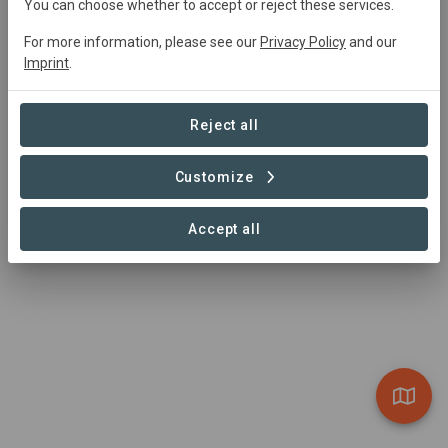
You can choose whether to accept or reject these services.
Vielfalt investieren wollen - mit Landbesitzern
For more information, please see our
Privacy Policy
and our
zusammenbringt, die ihre Flächen ökologisch aufwerten.
Imprint
.
Visit Organization
Reject all
Customize
Accept all