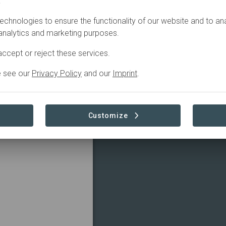
.
TRIBUTIONS
echnologies to ensure the functionality of our website and to an
 analytics and marketing purposes.
dem Weg in eine
ccept or reject these services.
Als
Read more
e see our
Privacy Policy
and our
Imprint
.
rebt TenneT danach,
seres Unternehmens
 Dringlichkeit, ein
twickeln, größer denn
Customize
frastruktur nachhaltig zu