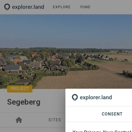
EXPLORE
FUND
PROJECT
Segeberg
CONSENT
SITES
SPONSORSHIPS