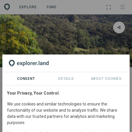
EXPLORE
FUND
PROJECT
Terra Forest - Activa / DirecTv
CONSENT
DETAILS
ABOUT COOKIES
2010. Colombia
Your Privacy, Your Control.
We use cookies and similar technologies to ensure the
NEWS
SITES
CONTACT
functionality of our website and to analyze traffic. We share
data with our trusted partners for analytics and marketing
purposes.
Colombia
• Cundinamarca
Started
in