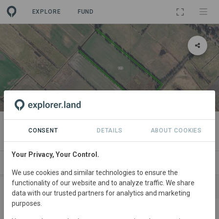
EXPLORE
FUND
PROJECT
Ziegenweide
CONSENT
DETAILS
ABOUT COOKIES
Your Privacy, Your Control.
ABOUT
SITES
SPONSORSHIPS
CONTACT
We use cookies and similar technologies to ensure the
functionality of our website and to analyze traffic. We share
SPONSORS
CONTRIBUTIONS
data with our trusted partners for analytics and marketing
purposes.
TenneT