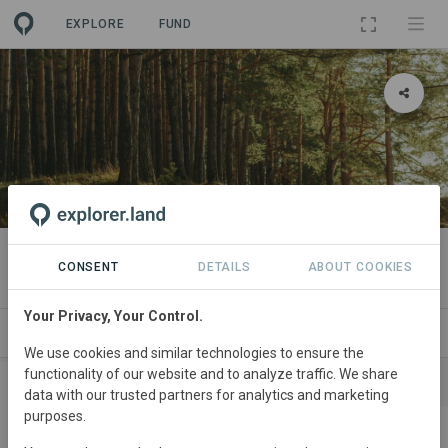
EXPLORE
FUND
PROJECT
Flächenpool Burgsinn 1
CONSENT
DETAILS
ABOUT COOKIES
Your Privacy, Your Control.
SITES
SPONSORSHIPS
CONTACT
We use cookies and similar technologies to ensure the
functionality of our website and to analyze traffic. We share
SPONSORS
CONTRIBUTIONS
data with our trusted partners for analytics and marketing
purposes.
TenneT