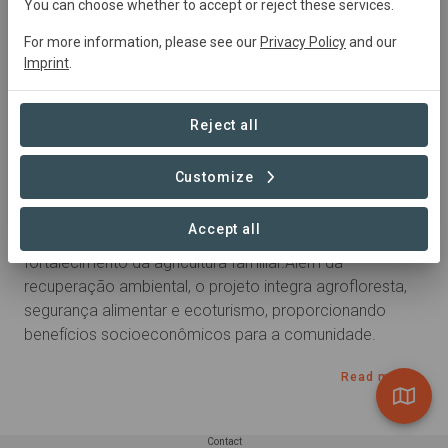
Brazil
• Piauí
Started
in December 2025
You can choose whether to accept or reject these services.
Completed
Reforestation
For more information, please see our
Privacy Policy
and our
Imprint
.
Summary
Reject all
Este projeto na Caatinga, em Curimatá, Piauí, busca 
recuperar a biodiversidade local e promover o uso 
Customize
sustentável da terra. Liderado por uma agricultora 
familiar experiente na coleta de sementes, a iniciativa 
Accept all
envolve a comunidade na conservação ambiental e 
fortalecimento da agricultura familiar.Além da 
recuperação ambiental, o projeto integra agrofloresta, 
segurança alimentar e ecoturismo, proporcionando 
benefícios socioeconômicos para a comunidade.
Read more
Contact