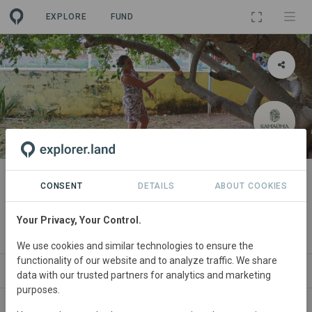
EXPLORE
FUND
PROJECT
Agroflorestas em Curimatá:
CONSENT
DETAILS
ABOUT COOKIES
Geodecí
Your Privacy, Your Control.
By
SamaÚma Ações Baseadas na Natureza
We use cookies and similar technologies to ensure the
functionality of our website and to analyze traffic. We share
ABOUT
SITES
ORGANIZATIONS
CONTA
data with our trusted partners for analytics and marketing
purposes.