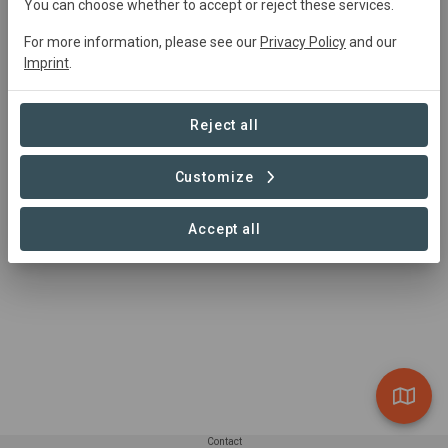
You can choose whether to accept or reject these services.
Kaardistame selliseid võimalusi, räägime läbi
maaomanikega ning kanname hoolt selle eest, et
For more information, please see our
Privacy Policy
and our
Imprint
.
kasvama saaks neile aladele just kõige sobivamad puud.
Tulevikku saame istutada ainult tänu meie võrgustikku
kuuluvatele eramaaomanikele, kes lubavad seda oma
Reject all
maal teha. Istutamises saavad kaasa lüüa nii eraisikud
kui ka organisatsioonid, abi on nii rahalisest panusest kui
Customize
ka käed-külge-lähenemisest!
Accept all
Contact