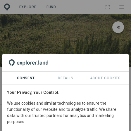
EXPLORE
FUND
PROJECT
Istutades tulevikku
CONSENT
DETAILS
ABOUT COOKIES
Your Privacy, Your Control.
ABOUT
SITES
CONTACT
We use cookies and similar technologies to ensure the
functionality of our website and to analyze traffic. We share
Puude istutamine raiesmikele on tähtis, ent veelgi suurem
data with our trusted partners for analytics and marketing
purposes.
on kliimakasu siis, kui metsastatakse alasid, kus enne
puid ei kasvanud – näiteks söötis karjamaid.