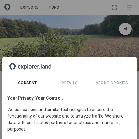
EXPLORE
FUND
PROJECT
Wulksfelde
CONSENT
DETAILS
ABOUT COOKIES
Your Privacy, Your Control.
SITES
SPONSORSHIPS
CONTACT
We use cookies and similar technologies to ensure the
functionality of our website and to analyze traffic. We share
SPONSORS
CONTRIBUTIONS
data with our trusted partners for analytics and marketing
purposes.
TenneT