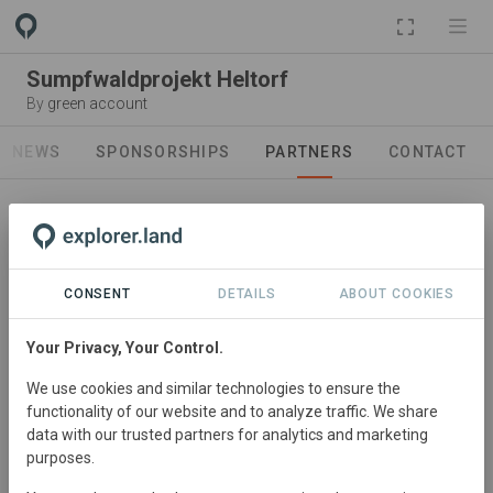
PROJECT
Sumpfwaldprojekt Heltorf
By
green account
NEWS
SPONSORSHIPS
PARTNERS
CONTACT
CONSENT
DETAILS
ABOUT COOKIES
Your Privacy, Your Control.
Landowner
We use cookies and similar technologies to ensure the
Gräflich von Spee'sche
functionality of our website and to analyze traffic. We share
Forstbetriebe
data with our trusted partners for analytics and marketing
purposes.