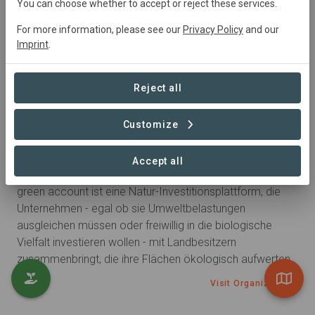
You can choose whether to accept or reject these services.
For more information, please see our
Privacy Policy
and our
Imprint
.
Reject all
Customize
Marktentwickler
Accept all
green account
green account ist eine Natur-Investitionsplattform, die
Unternehmen - egal ob sie Umweltbelastungen
ausgleichen müssen oder freiwillig in die biologische
Vielfalt investieren wollen - mit Landbesitzern
zusammenbringt, die ihre Flächen ökologisch aufwerten.
Visit Organization