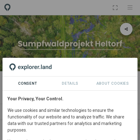
PROJECT
Sumpfwaldprojekt Heltorf
CONSENT
DETAILS
ABOUT COOKIES
By
green account
Your Privacy, Your Control.
We use cookies and similar technologies to ensure the
SDGS
NEWS
SPONSORSHIPS
PARTNERS
C
functionality of our website and to analyze traffic. We share
data with our trusted partners for analytics and marketing
SPONSORS
CONTRIBUTIONS
purposes.